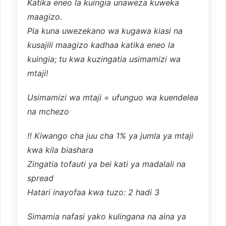
Katika eneo la kuingia unaweza kuweka
maagizo.
Pia kuna uwezekano wa kugawa kiasi na
kusajili maagizo kadhaa katika eneo la
kuingia; tu kwa kuzingatia usimamizi wa
mtaji!
Usimamizi wa mtaji = ufunguo wa kuendelea
na mchezo
‼️ Kiwango cha juu cha 1% ya jumla ya mtaji
kwa kila biashara
Zingatia tofauti ya bei kati ya madalali na
spread
Hatari inayofaa kwa tuzo: 2 hadi 3
Simamia nafasi yako kulingana na aina ya