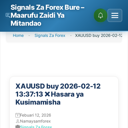
Signals Za Forex Bure –
Maarufu Zaidi Ya
Mitandao
Ruka
Home
-
Signals Za Forex
-
XAUUSD buy 2026-02-12 13
hadi
kwenye
maudhui
XAUUSD buy 2026-02-12
13:37:13 ❌ Hasara ya
Kusimamisha
Febuari 12, 2026
Na
maysamforex
Signals Za Forex