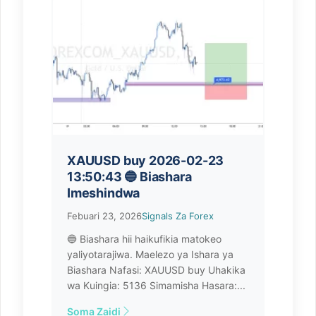
XAUUSD buy 2026-02-23
13:50:43 🔵 Biashara
Imeshindwa
Febuari 23, 2026
Signals Za Forex
🔵 Biashara hii haikufikia matokeo
yaliyotarajiwa. Maelezo ya Ishara ya
Biashara Nafasi: XAUUSD buy Uhakika
wa Kuingia: 5136 Simamisha Hasara:...
Soma Zaidi