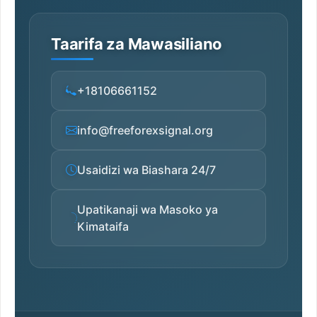
Taarifa za Mawasiliano
+18106661152
info@freeforexsignal.org
Usaidizi wa Biashara 24/7
Upatikanaji wa Masoko ya
Kimataifa