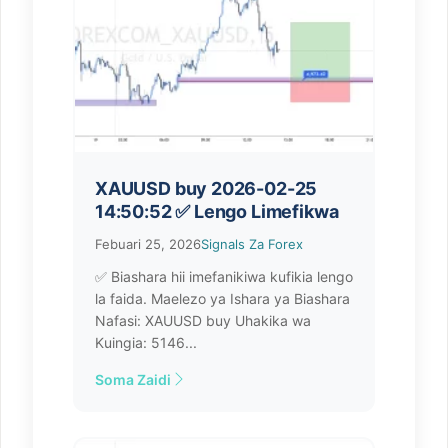
XAUUSD buy 2026-02-25
14:50:52 ✅ Lengo Limefikwa
Febuari 25, 2026
Signals Za Forex
✅ Biashara hii imefanikiwa kufikia lengo
la faida. Maelezo ya Ishara ya Biashara
Nafasi: XAUUSD buy Uhakika wa
Kuingia: 5146...
Soma Zaidi